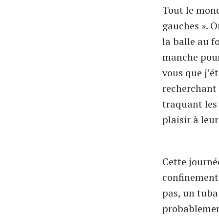
Tout le mond
gauches ». O
la balle au f
manche pour 
vous que j’ét
recherchant l
traquant les
plaisir à leu
Cette journ
confinement.
pas, un tuba
probablement