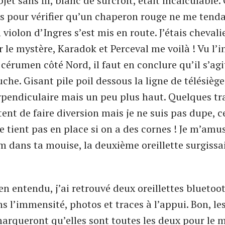
et sans fil, blanc de surcroît, était incalculable.
s pour vérifier qu’un chaperon rouge ne me tenda
violon d’Ingres s’est mis en route. J’étais cheval
 le mystère, Karadok et Perceval me voilà ! Vu l’i
 cérumen côté Nord, il faut en conclure qu’il s’ag
uche. Gisant pile poil dessous la ligne de télésiège
rpendiculaire mais un peu plus haut. Quelques tr
ent de faire diversion mais je ne suis pas dupe, 
e tient pas en place si on a des cornes ! Je m’amu
m dans ta mouise, la deuxième oreillette surgissai
en entendu, j’ai retrouvé deux oreillettes bluetoo
 l’immensité, photos et traces à l’appui. Bon, les
rqueront qu’elles sont toutes les deux pour le 