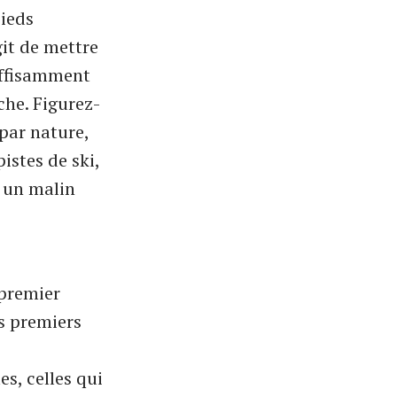
pieds
git de mettre
suffisamment
che. Figurez-
 par nature,
istes de ski,
s un malin
premier
es premiers
s, celles qui