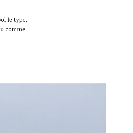
l le type,
veau comme