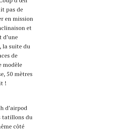
 Coup d’œil
it pas de
ier en mission
nclinaison et
it d’une
, la suite du
aces de
ce modèle
se, 50 mètres
t !
th d’airpod
 tatillons du
même côté