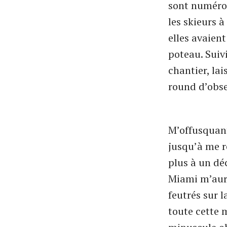
sont numérot
les skieurs 
elles avaient
poteau. Suiv
chantier, la
round d’obse
M’offusquant
jusqu’à me re
plus à un dé
Miami m’aura
feutrés sur l
toute cette 