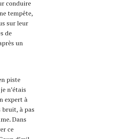
ur conduire
une tempête,
us sur leur
es de
après un
en piste
je n’étais
n expert à
 bruit, à pas
rime. Dans
er ce