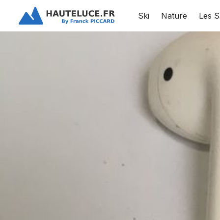
Ski
Nature
Les S