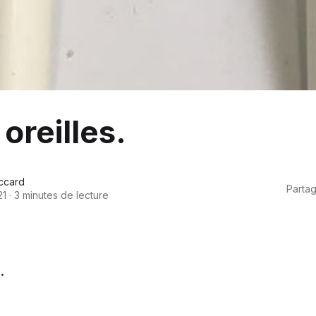
 oreilles.
ccard
Partag
21
·
3 minutes de lecture
.