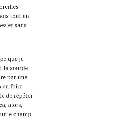
oreilles
mois tout en
es et sans
ype que je
t la sourde
tre par une
 en foire
le de répéter
a, alors,
 sur le champ