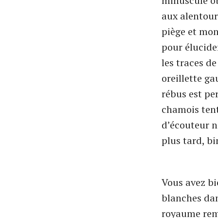
minuscule obj
aux alentour
piège et mon 
pour élucider
les traces de
oreillette ga
rébus est pe
chamois tent
d’écouteur n
plus tard, bi
Vous avez bi
blanches dans
royaume rema