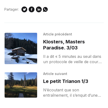
Partager:
Article précédent
Klosters, Masters
Paradise. 3/03
Il a dit « 5 minutes au seuil dans
un protocole de veille de course
sur une séance d’une heure
maximum pendant la
Article suivant
reconnaissance » et
Le petit Trianon 1/3
N’écoutant que son
entraînement, il s’enquit d’une
paire de baskets à l’avant
dernière heure de clarté pour