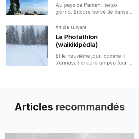
Au pays de Pantani, terzo
giorno. Encore bercé de danse
et de poésie je m’amène
joyeusement au petit déjeuner.
Article suivant
Le principal avantage de cette
Le Photathlon
(waikikipédia)
Et le neuvième jour, comme il
s’ennuyait encore un peu (car il
n’y avait plus d’écolo crossfit
trail en vue) Dieu inventa
Articles
recommandés