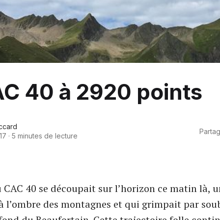
C 40 à 2920 points
ccard
Partag
17
·
5 minutes de lecture
 CAC 40 se découpait sur l’horizon ce matin là, u
 à l’ombre des montagnes et qui grimpait par sou
fond du Beaufortain. Cette trajectoire folle conti