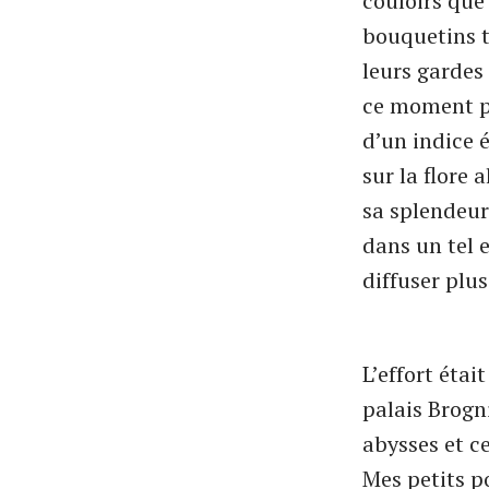
couloirs que 
bouquetins t
leurs gardes 
ce moment po
d’un indice 
sur la flore
sa splendeur
dans un tel e
diffuser plus
L’effort éta
palais Brogni
abysses et ce
Mes petits po