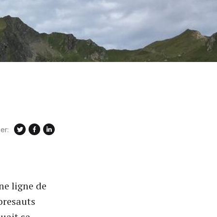
er:
ne ligne de
bresauts
nuait sa