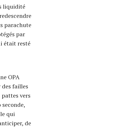
 liquidité
e redescendre
ns parachute
otégés par
i était resté
 une OPA
 des failles
 pattes vers
o seconde,
le qui
anticiper, de