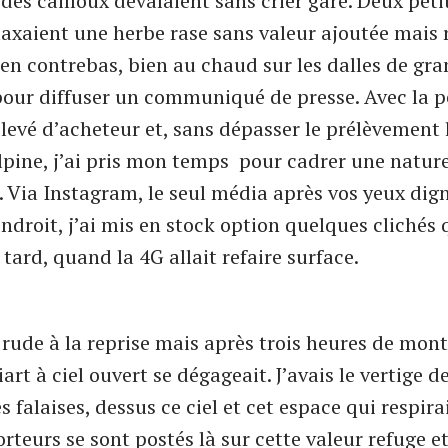
des cailloux dévalaient sans crier gare. Deux peti
axaient une herbe rase sans valeur ajoutée mais 
en contrebas, bien au chaud sur les dalles de grani
ur diffuser un communiqué de presse. Avec la p
élevé d’acheteur et, sans dépasser le prélèvement 
 alpine, j’ai pris mon temps pour cadrer une natur
. Via Instagram, le seul média après vos yeux di
ndroit, j’ai mis en stock option quelques clichés q
 tard, quand la 4G allait refaire surface.
it rude à la reprise mais après trois heures de mon
art à ciel ouvert se dégageait. J’avais le vertige d
s falaises, dessus ce ciel et cet espace qui respira
rteurs se sont postés là sur cette valeur refuge et