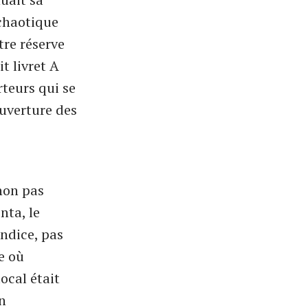
 chaotique
tre réserve
t livret A
teurs qui se
ouverture des
 non pas
nta, le
indice, pas
e où
ocal était
n