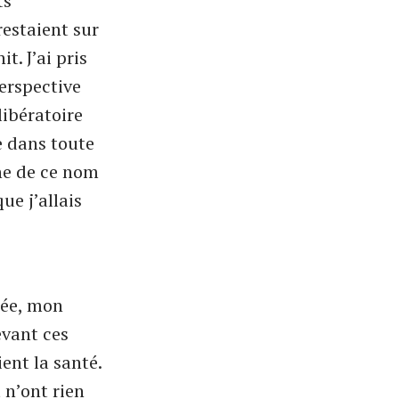
ts
restaient sur
t. J’ai pris
erspective
libératoire
e dans toute
gne de ce nom
ue j’allais
tée, mon
evant ces
ient la santé.
 n’ont rien