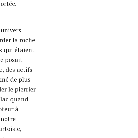
portée.
 univers
rder la roche
x qui étaient
e posait
, des actifs
mmé de plus
r le pierrier
t lac quand
oteur à
 notre
urtoisie,