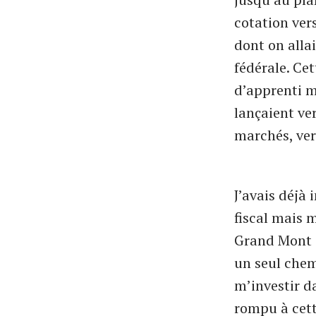
cotation ver
dont on allai
fédérale. Ce
d’apprenti 
lançaient ve
marchés, ver
J’avais déjà 
fiscal mais 
Grand Mont o
un seul chem
m’investir d
rompu à cett