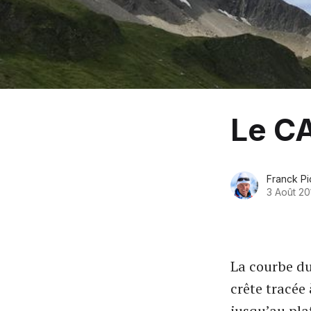
Le CA
Franck Pi
3 Août 20
La courbe du
crête tracée
jusqu’au pla