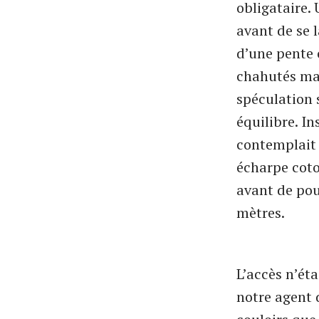
obligataire.
avant de se 
d’une pente c
chahutés mai
spéculation s
équilibre. In
contemplait 
écharpe coto
avant de pou
mètres.
L’accès n’ét
notre agent d