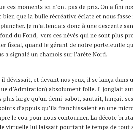
ue ces moments ici n’ont pas de prix. On a fini nos
it bien que la bulle récréative éclate et nous fass
 plancher. Je m’attendais donc à une descente sa
 fond du Fond, vers ces névés qui ne sont plus pr
r fiscal, quand le gérant de notre portefeuille qu
us a signalé un chamois sur l’arête Nord.
 il dévissait, et devant nos yeux, il se lança dans
ue d’Admiration) absolument folle. Il jonglait sur
s plus large qu’un demi-sabot, sautait, lançait ses
 points d’appuis qu’ils franchissaient en une micr
mpre le cou pour nous contourner. La décote bruta
de virtuelle lui laissait pourtant le temps de tout 