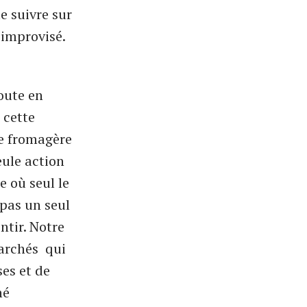
e suivre sur
 improvisé.
oute en
 cette
re fromagère
ule action
e où seul le
 pas un seul
ntir. Notre
marchés qui
ses et de
hé