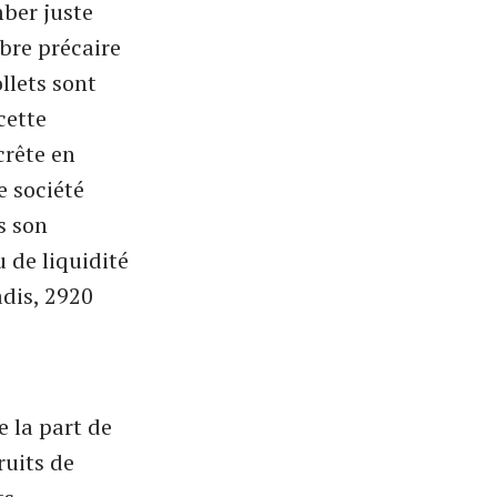
mber juste
ibre précaire
llets sont
cette
crête en
e société
s son
 de liquidité
adis, 2920
e la part de
ruits de