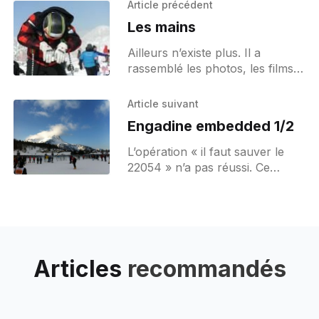
Article précédent
Les mains
Ailleurs n’existe plus. Il a
rassemblé les photos, les films
et les séquences récoltées
pendant plus d’une heure tout
Article suivant
au long du parcours,
Engadine embedded 1/2
L’opération « il faut sauver le
22054 » n’a pas réussi. Ce
bougre de dossard bleu et ce
numéro à cinq pattes ne m’ont
Articles
recommandés