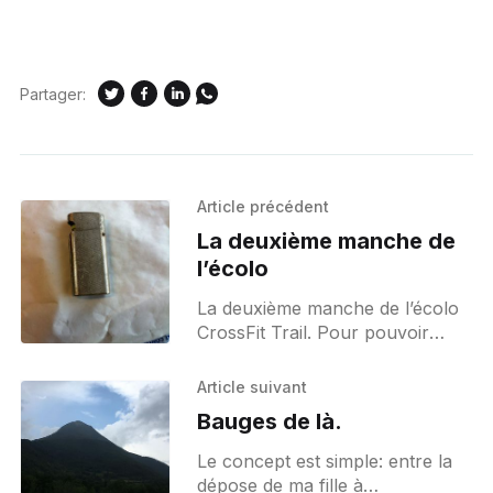
Partager:
Article précédent
La deuxième manche de
l’écolo
La deuxième manche de l’écolo
CrossFit Trail. Pour pouvoir
continuer mon parcours, sans
fierté mais sans réelle
Article suivant
alternative, j’ai fait pareil (NDLR :
Bauges de là.
laisser
Le concept est simple: entre la
dépose de ma fille à