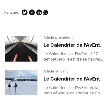
Partager:
Article précédent
Le Calendrier de l’AvEnt.
Le Calendrier de l’AvEnt. J 27
tempétueux Il est treize heures,
la neige est tombée toute la
matinée. 25 centimètres sont
Article suivant
déjà à terre
Le Calendrier de l’AvEnt.
Le Calendrier de l’AvEnt. Voilà,
mon délicieux calendrier se finit
aujourd'hui. J 31 Apothéose J’ai
mis les petits plats dans les
grands, tenue